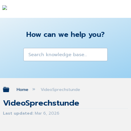
How can we help you?
Expand/collapse global hierarchy
Home
VideoSprechstunde
VideoSprechstunde
Last updated
Mar 6, 2026