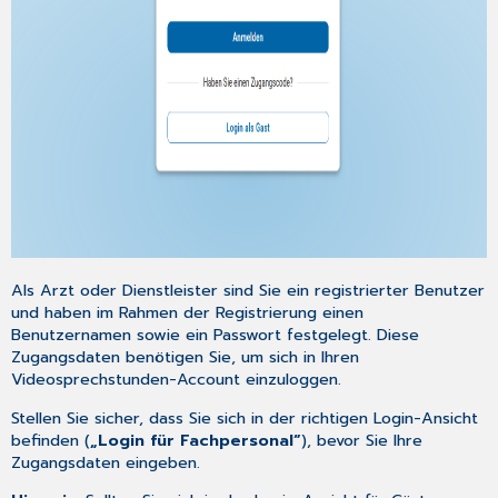
melde
ich
mich
als
Patient oder
Gast
an,
um
an
meinem
Termin
teilzunehmen?
Als Arzt oder Dienstleister sind Sie ein registrierter Benutzer
und haben im Rahmen der Registrierung einen
Benutzernamen sowie ein Passwort festgelegt. Diese
Zugangsdaten benötigen Sie, um sich in Ihren
Videosprechstunden-Account einzuloggen.
Stellen Sie sicher, dass Sie sich in der richtigen Login-Ansicht
befinden (
„Login für Fachpersonal“
), bevor Sie Ihre
Zugangsdaten eingeben.