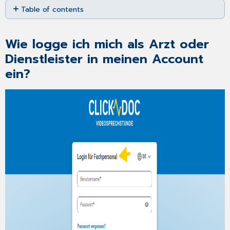
Table of contents
as
PDF
Wie
logge
Wie logge ich mich als Arzt oder
ich
mich
Dienstleister in meinen Account
als
ein?
Arzt oder
Dienstleister in
meinen
Account
ein?
Ich
habe
mein
Passwort
vergessen.
Was
kann
ich
tun?
Wie