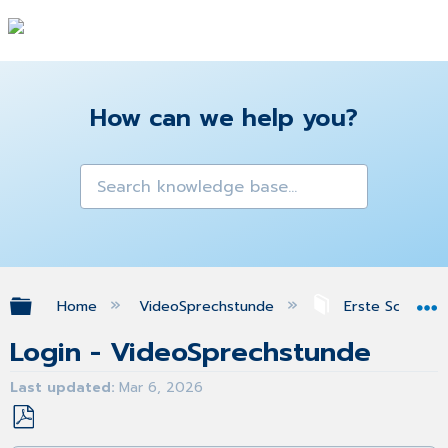
How can we help you?
Expand/collapse global hierarchy
Home
VideoSprechstunde
Erste Schritte
Login - VideoSprechstunde
Last updated
Mar 6, 2026
Save