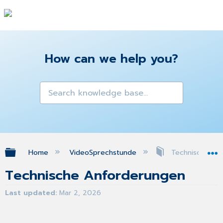
How can we help you?
Expand/collapse global hierarchy
Home
VideoSprechstunde
Technische An
Technische Anforderungen
Last updated
Mar 2, 2026