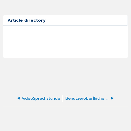
Article directory
VideoSprechstunde
Benutzeroberfläche für Fachpersonal - VideoSprechstunde