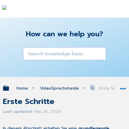
How can we help you?
Expand/collapse global hierarchy
Home
VideoSprechstunde
Erste Schritte
Erste Schritte
Last updated
Feb 26, 2026
In diesem Abschnitt erhalten Sie eine
grundlegende