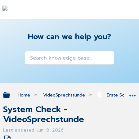
How can we help you?
Expand/collapse global hierarchy
Home
VideoSprechstunde
Erste Schritte
System Check -
VideoSprechstunde
Last updated
Jun 18, 2026