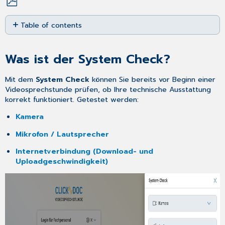
Save
Table of contents
as
PDF
Was
ist
Was ist der System Check?
der
System
Check?
Mit dem
System Check
können Sie bereits vor Beginn einer
Videosprechstunde prüfen, ob Ihre technische Ausstattung
Kamera-
korrekt funktioniert. Getestet werden:
Check
Mikrofon-
Kamera
und
Mikrofon / Lautsprecher
Lautsprecher-
Check
Internetverbindung (Download- und
Mikrofon:
Uploadgeschwindigkeit)
Lautsprecher/Audioausgabe:
Technische
Probleme
Internetgeschwindigkeit
testen