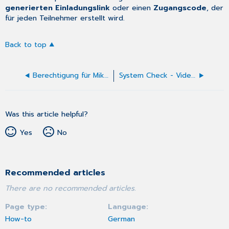
generierten Einladungslink
oder einen
Zugangscode
, der
für jeden Teilnehmer erstellt wird.
Back to top
Berechtigung für Mikrofon und Kamera erteilen - macOS
System Check - VideoSprechstunde
Was this article helpful?
Yes
No
Recommended articles
There are no recommended articles.
Page type
Language
How-to
German