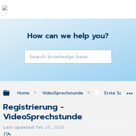
How can we help you?
Expand/collapse global hierarchy
Home
VideoSprechstunde
Erste Schritte
Registrierung -
VideoSprechstunde
Last updated
Feb 26, 2026