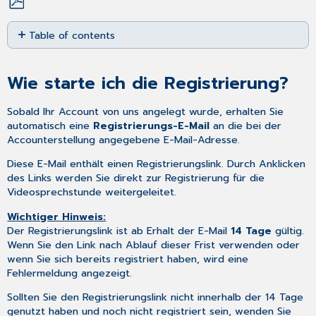
Save
Table of contents
as
PDF
Wie
starte
Wie starte ich die Registrierung?
ich
die
Registrierung?
Sobald Ihr Account von uns angelegt wurde, erhalten Sie
automatisch eine
Registrierungs-E-Mail
an die bei der
Schritte
Accounterstellung angegebene E-Mail-Adresse.
der
Registrierung
Diese E-Mail enthält einen Registrierungslink. Durch Anklicken
Müssen
des Links werden Sie direkt zur Registrierung für die
Gäste
Videosprechstunde weitergeleitet.
oder
Patienten
Wichtiger Hinweis:
sich
Der Registrierungslink ist ab Erhalt der E-Mail
14 Tage
gültig.
ebenfalls
Wenn Sie den Link nach Ablauf dieser Frist verwenden oder
registrieren?
wenn Sie sich bereits registriert haben, wird eine
Fehlermeldung angezeigt.
Sollten Sie den Registrierungslink nicht innerhalb der 14 Tage
genutzt haben und noch nicht registriert sein, wenden Sie