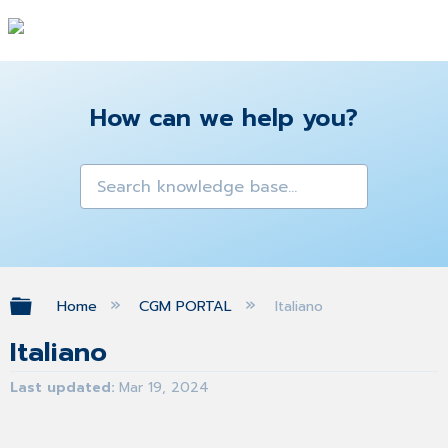
How can we help you?
Expand/collapse global hierarchy
Home
CGM PORTAL
Italiano
Italiano
Last updated
Mar 19, 2024