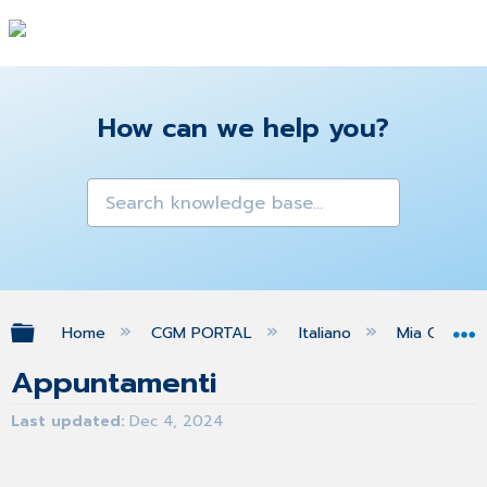
How can we help you?
Expand/collapse global hierarchy
Home
CGM PORTAL
Italiano
Mia Org
Appuntamenti
Last updated
Dec 4, 2024