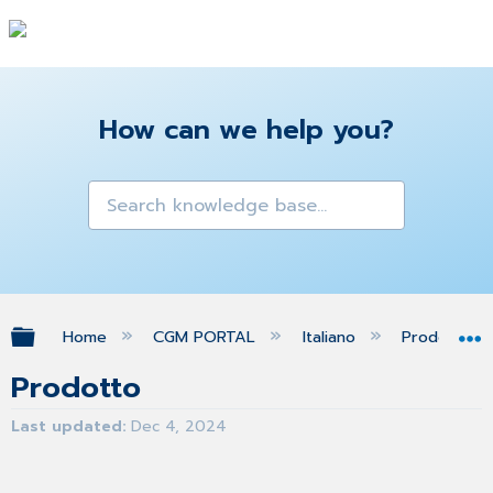
How can we help you?
Expand/collapse global hierarchy
Home
CGM PORTAL
Italiano
Prodotto
Prodotto
Last updated
Dec 4, 2024