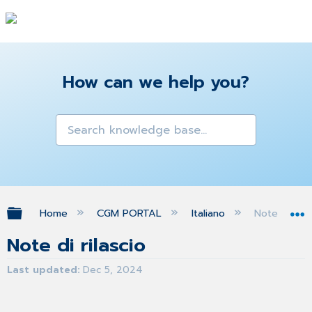
How can we help you?
Expand/collapse global hierarchy
Home
CGM PORTAL
Italiano
Note di rila
Note di rilascio
Last updated
Dec 5, 2024