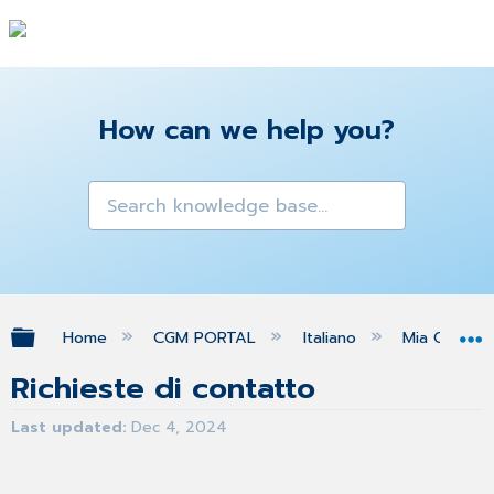
How can we help you?
Expand/collapse global hierarchy
Home
CGM PORTAL
Italiano
Mia Org
Richieste di contatto
Last updated
Dec 4, 2024