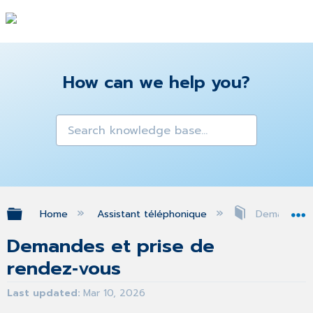
How can we help you?
Expand/collapse global hierarchy
Home
Assistant téléphonique
Demandes et
Demandes et prise de
rendez‑vous
Last updated
Mar 10, 2026