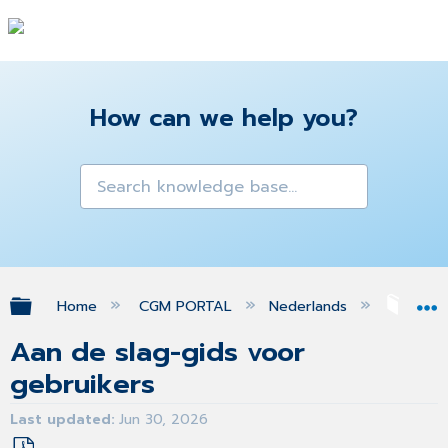
How can we help you?
Expand/collapse global hierarchy
Home
CGM PORTAL
Nederlands
Aan 
Aan de slag-gids voor
gebruikers
Last updated
Jun 30, 2026