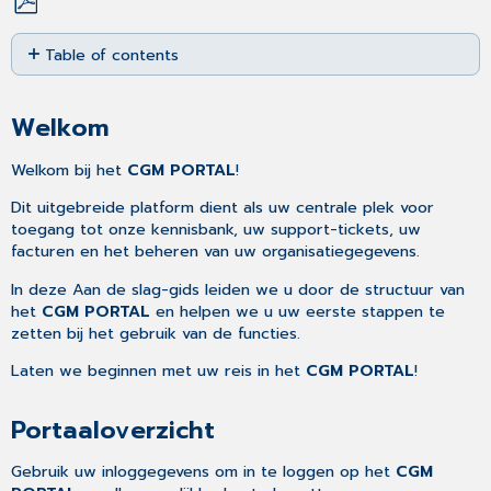
Save
Table of contents
as
PDF
Welkom
Portaaloverzicht
Welkom
Uw
eerste
Welkom bij het
CGM PORTAL
!
stappen...
Dit uitgebreide platform dient als uw centrale plek voor
1. Pas
toegang tot onze kennisbank, uw support-tickets, uw
uw Profielinstellingen
facturen en het beheren van uw organisatiegegevens.
aan
2.
In deze Aan de slag-gids leiden we u door de structuur van
Maak
het
CGM PORTAL
en helpen we u uw eerste stappen te
een
zetten bij het gebruik van de functies.
support
ticket
Laten we beginnen met uw reis in het
CGM PORTAL
!
aanmaken
3.
Portaaloverzicht
Controleer
uw Notificaties
Gebruik uw inloggegevens om in te loggen op het
CGM
4.