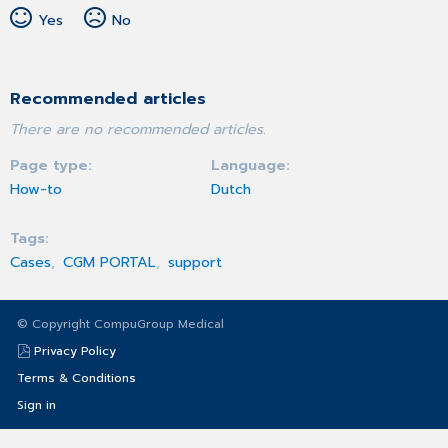
Yes
No
Recommended articles
There are no recommended articles.
Page type
Language
How-to
Dutch
Tags
Cases
CGM PORTAL
support
© Copyright CompuGroup Medical
Privacy Policy
Terms & Conditions
Sign in