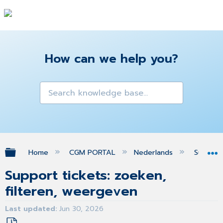
How can we help you?
Expand/collapse global hierarchy
Home
CGM PORTAL
Nederlands
Suppor
Support tickets: zoeken,
filteren, weergeven
Last updated
Jun 30, 2026