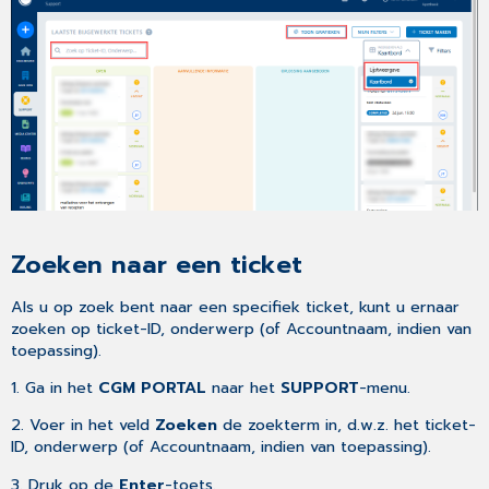
verwijderen
Ticketdetails
weergeven
Gerelateerde
artikelen
Zoeken naar een ticket
Als u op zoek bent naar een specifiek ticket, kunt u ernaar
zoeken op ticket-ID, onderwerp (of Accountnaam, indien van
toepassing).
1. Ga in het
CGM PORTAL
naar het
SUPPORT
-menu.
2. Voer in het veld
Zoeken
de zoekterm in, d.w.z. het ticket-
ID, onderwerp (of Accountnaam, indien van toepassing).
3. Druk op de
Enter
-toets.