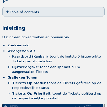
Save
Table of contents
as
PDF
Inleiding
Zoeken
Inleiding
naar
een
U kunt een ticket zoeken en openen via
ticket
Tickets
Zoeken
-veld
filteren
Weergeven Als
Filters
Kaartbord (Kanban)
: toont de laatste 5 bijgewerkte
opslaan
Tickets per statuskolom
Opgeslagen filters
Lijstweergave
: toont een lijst met al uw
gebruiken
aangemaakte Tickets
Een
Grafieken Tonen
filter
Tickets Op Status
: toont de Tickets gefilterd op de
als
respectievelijke status.
standaard
Tickets Op Prioriteit
: toont de Tickets gefilterd op
markeren
de respectievelijke prioriteit.
Een
filter