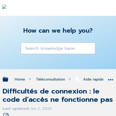
How can we help you?
Expand/collapse global hierarchy
Home
Téléconsultation
Aide rapide
Difficultés de connexion : le
code d’accès ne fonctionne pas
Last updated
Jun 2, 2026