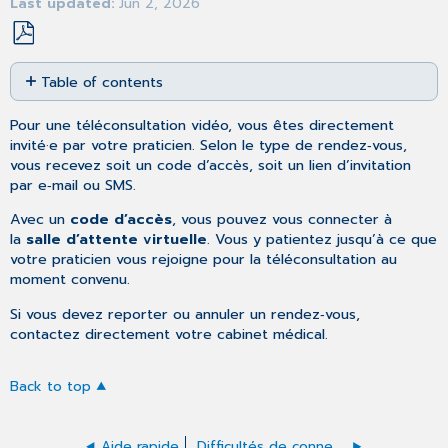
Last updated
Jun 2, 2026
Save
Table of contents
as
No
PDF
headers
Pour une téléconsultation vidéo, vous êtes directement
invité·e par votre praticien. Selon le type de rendez‑vous,
vous recevez soit un code d’accès, soit un lien d’invitation
par e‑mail ou SMS.
Avec un
code d’accès
, vous pouvez vous connecter à
la
salle d’attente virtuelle
. Vous y patientez jusqu’à ce que
votre praticien vous rejoigne pour la téléconsultation au
moment convenu.
Si vous devez reporter ou annuler un rendez‑vous,
contactez directement votre cabinet médical.
Back to top
Aide rapide
Difficultés de connexion : le code d’accès ne fonctionne pas