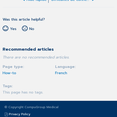
Was this article helpful?
Yes
No
Recommended articles
There are no recommended articles.
Page type
Language
How-to
French
Tags
This page has no tags.
© Copyright CompuGroup Medical
Privacy Policy