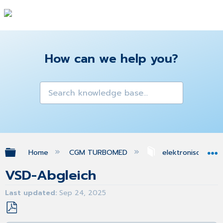
How can we help you?
Expand/collapse global hierarchy
Home
CGM TURBOMED
elektronische Pa
VSD-Abgleich
Last updated
Sep 24, 2025
Save