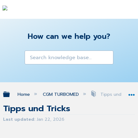
How can we help you?
Expand/collapse global hierarchy
Home
CGM TURBOMED
Tipps und Tricks
Tipps und Tricks
Last updated
Jan 22, 2026