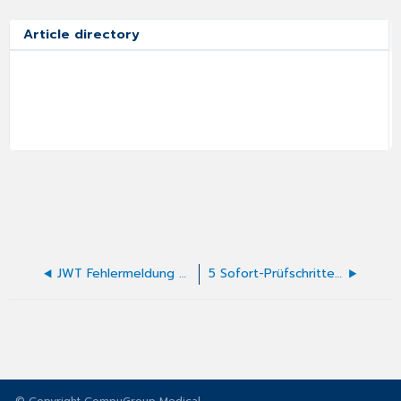
Article directory
JWT Fehlermeldung 401 bei der ePA
5 Sofort-Prüfschritte, wenn die Signatur nicht funktioniert