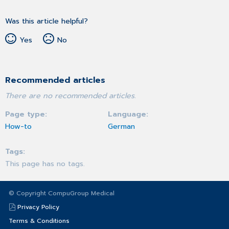
Was this article helpful?
Yes
No
Recommended articles
There are no recommended articles.
Page type
Language
How-to
German
Tags
This page has no tags.
© Copyright CompuGroup Medical
Privacy Policy
Terms & Conditions