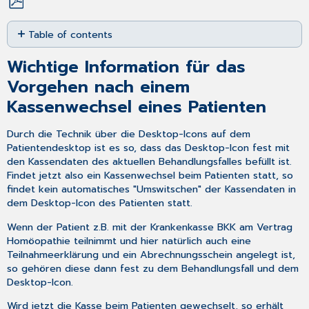
Save
Table of contents
as
PDF
Wichtige
Wichtige Information für das
Information
für
Vorgehen nach einem
das
Kassenwechsel eines Patienten
Vorgehen
nach
Durch die Technik über die Desktop-Icons auf dem
einem
Patientendesktop ist es so, dass das Desktop-Icon fest mit
Kassenwechsel
den Kassendaten des aktuellen Behandlungsfalles befüllt ist.
eines
Findet jetzt also ein Kassenwechsel beim Patienten statt, so
Patienten
findet kein automatisches "Umswitschen" der Kassendaten in
dem Desktop-Icon des Patienten statt.
Wenn der Patient z.B. mit der Krankenkasse BKK am Vertrag
Homöopathie teilnimmt und hier natürlich auch eine
Teilnahmeerklärung und ein Abrechnungsschein angelegt ist,
so gehören diese dann fest zu dem Behandlungsfall und dem
Desktop-Icon.
Wird jetzt die Kasse beim Patienten gewechselt, so erhält