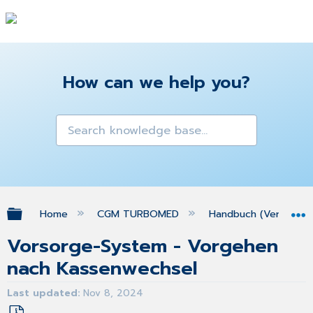
How can we help you?
Expand/collapse global hierarchy
Home
CGM TURBOMED
Handbuch (Version 25
Vorsorge-System - Vorgehen
nach Kassenwechsel
Last updated
Nov 8, 2024