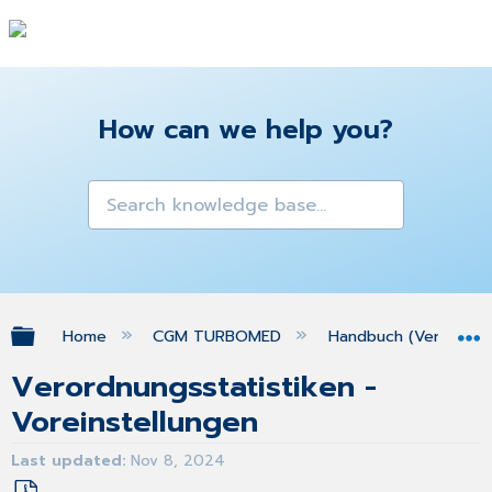
How can we help you?
Expand/collapse global hierarchy
Home
CGM TURBOMED
Handbuch (Version 25
Verordnungsstatistiken -
Voreinstellungen
Last updated
Nov 8, 2024