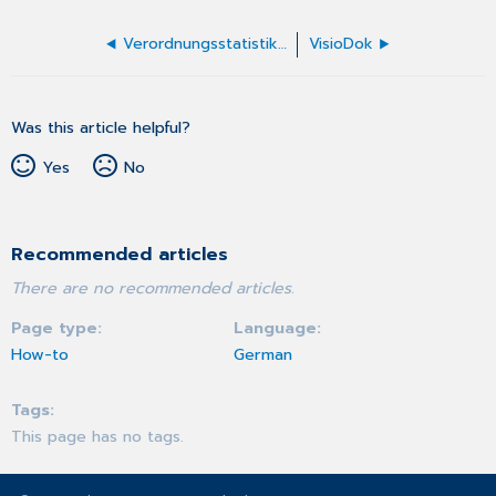
Verordnungsstatistiken - Verordnungsverteilung
VisioDok
Was this article helpful?
Yes
No
Recommended articles
There are no recommended articles.
Page type
Language
How-to
German
Tags
This page has no tags.