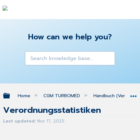
How can we help you?
Expand/collapse global hierarchy
Home
CGM TURBOMED
Handbuch (Version 25
Verordnungsstatistiken
Last updated
Nov 17, 2025