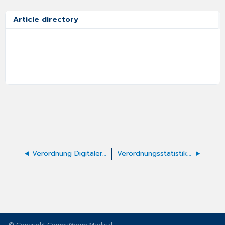
Article directory
Verordnung Digitaler Gesundheits-Anwendungen
Verordnungsstatistiken - Indikations- u. Wirkstoffanalyse