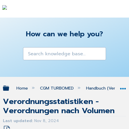
How can we help you?
Expand/collapse global hierarchy
Home
CGM TURBOMED
Handbuch (Version 25
Verordnungsstatistiken -
Verordnungen nach Volumen
Last updated
Nov 8, 2024