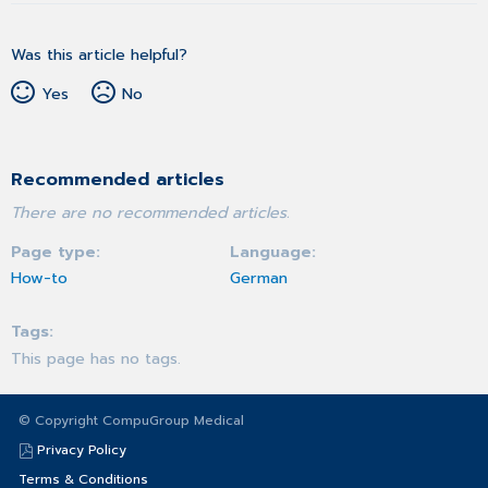
Was this article helpful?
Yes
No
Recommended articles
There are no recommended articles.
Page type
Language
How-to
German
Tags
This page has no tags.
© Copyright CompuGroup Medical
Privacy Policy
Terms & Conditions