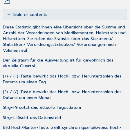
Save
Table of contents
as
PDF
Statistik
Diese Statistik gibt Ihnen eine Übersicht über die Summe und
für
Anzahl der Verordnungen von Medikamenten, Heilmitteln und
Arzt
Hilfsmitteln. Sie rufen die Statistik über das
Startmenü
/
Die
Statistiken
/
Verordnungsstatistiken
/
Verordnungen nach
Statistik
Volumen
auf.
benutzen
Patientenliste
Der Zeitraum für die Auswertung ist für gewöhnlich das
aktuelle Quartal.
Verordnungsdaten
des
(+)-/ (-)-Taste bewirkt das Hoch- bzw. Herunterzählen des
Patienten
Datums um einen Tag
(*)-/ (/)-Taste bewirkt das Hoch- bzw. Herunterzählen des
Datums um einen Monat
Strg+F9
setzt das aktuelle Tagesdatum
Strg+L
löscht das Datumsfeld
Bild Hoch/Runter-Taste zählt synchron quartalsweise hoch-