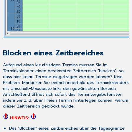
der
Bild-
Auf-
und
Bild-
Ab-
Taste
Wochenansicht
mit
Blocken eines Zeitbereiches
aktuellem
Tag
Aufgrund eines kurzfristigen Termins müssen Sie im
beginnen
Terminkalender einen bestimmten Zeitbereich "blocken", so
Geburtsdatum
dass hier keine Termine eingetragen werden können? Kein
wird
Problem. Markieren Sie einfach innerhalb des Terminkalenders
in
mit
Umschalt
+
Maustaste links
den gewünschten Bereich.
der
Anschließend öffnet sich sofort das Terminvergabefenster,
Terminzelle
indem Sie z. B. über
Freien Termin
hinterlegen können, warum
mit
dieser Zeitbereich geblockt wurde.
angezeigt
HINWEIS:
Das "Blocken" eines Zeitbereiches über die Tagesgrenze