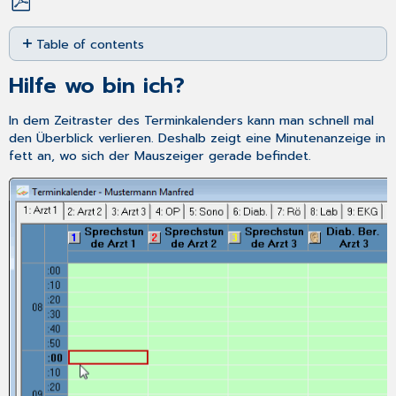
Save
Table of contents
as
PDF
Hilfe
Hilfe wo bin ich?
wo
bin
In dem Zeitraster des Terminkalenders kann man schnell mal
ich?
den Überblick verlieren. Deshalb zeigt eine Minutenanzeige in
Blocken
fett an, wo sich der Mauszeiger gerade befindet.
eines
Zeitbereiches
Patient
über
den
Terminkalender
aufnehmen
Vollbildmodus
oder
Fenster?
Unkompliziertes
Blättern
mit