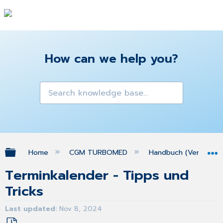
How can we help you?
Expand/collapse global hierarchy
Home
CGM TURBOMED
Handbuch (Version 25
Terminkalender - Tipps und
Tricks
Last updated
Nov 8, 2024