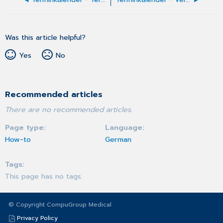
Was this article helpful?
Yes
No
Recommended articles
There are no recommended articles.
Page type
Language
How-to
German
Tags
This page has no tags.
© Copyright CompuGroup Medical
Privacy Policy