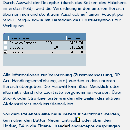
im
Durch Auswahl der Rezeptur (durch das Setzen des Häkchens
Aktionsreiter
im ersten Feld), wird die Verordnung in den unteren Bereich
"Rezepturen"
übernommen und steht zum Ausdruck auf einem Rezept per
Strg-D
,
Strg-R
sowie mit Betätigen des Druckersymbols zur
Verfügung.
Alle Informationen zur Verordnung (Zusammensetzung, RP-
Art, Handlungsempfehlung, etc.) werden in den unteren
Bereich übergeben. Die Auswahl kann über Mausklick oder
alternativ durch die
Leertaste
vorgenommen werden. Über
Strg-A
oder
Strg-Leertaste
werden alle Zeilen des aktiven
Aktionsreiters markiert/demarkiert.
Soll dem Patienten eine neue Rezeptur verordnet werden,
kann über den Button
Neuer Eintrag
oder über den
Hotkey
F4
in die
Eigene Liste
der
Langrezepte
gesprungen