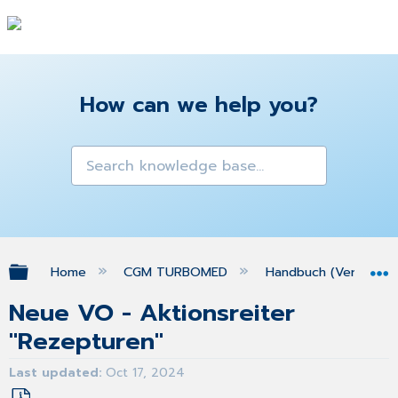
How can we help you?
Expand/collapse global hierarchy
Home
CGM TURBOMED
Handbuch (Version 25
Neue VO - Aktionsreiter
"Rezepturen"
Last updated
Oct 17, 2024