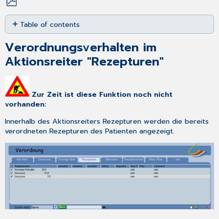
Save
Table of contents
as
PDF
Verordnungsverhalten
Verordnungsverhalten im
im
Aktionsreiter
Aktionsreiter "Rezepturen"
"Rezepturen"
Einstellungen
im
Zur Zeit ist diese Funktion noch nicht
Aktionsreiter
vorhanden:
"Rezepturen"
Funktionen
Innerhalb des Aktionsreiters
Rezepturen
werden die bereits
innerhalb
verordneten Rezepturen des Patienten angezeigt.
der
Spalten
im
Aktionsreiter
"Rezepturen"
Kontextmenü
(rechte
Maustaste)