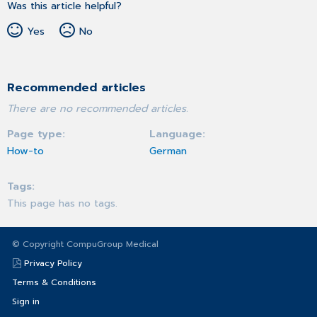
Was this article helpful?
Yes
No
Recommended articles
There are no recommended articles.
Page type
Language
How-to
German
Tags
This page has no tags.
© Copyright CompuGroup Medical
Privacy Policy
Terms & Conditions
Sign in