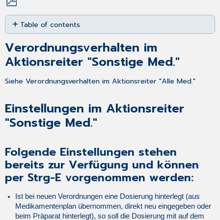
Save
Table of contents
as
PDF
Verordnungsverhalten
Verordnungsverhalten im
im
Aktionsreiter
Aktionsreiter "Sonstige Med."
"Sonstige
Med."
Siehe Verordnungsverhalten im Aktionsreiter "Alle Med."
Einstellungen
im
Einstellungen im Aktionsreiter
Aktionsreiter
"Sonstige
"Sonstige Med."
Med."
Folgende
Folgende Einstellungen stehen
Einstellungen
stehen
bereits zur Verfügung und können
bereits
per Strg-E vorgenommen werden:
zur
Verfügung
Ist bei neuen Verordnungen eine Dosierung hinterlegt (aus
und
Medikamentenplan übernommen, direkt neu eingegeben oder
können
beim Präparat hinterlegt), so soll die Dosierung mit auf dem