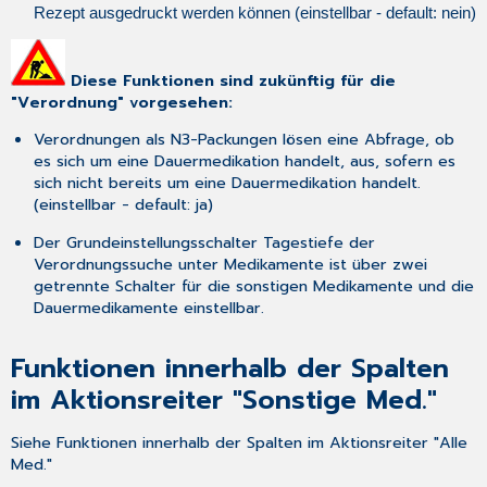
per
Rezept ausgedruckt werden können (einstellbar - default: nein)
Strg-
E
vorgenommen
Diese Funktionen sind zukünftig für die
werden:
"Verordnung" vorgesehen:
Funktionen
innerhalb
Verordnungen als N3-Packungen lösen eine Abfrage, ob
der
es sich um eine Dauermedikation handelt, aus, sofern es
Spalten
sich nicht bereits um eine Dauermedikation handelt.
im
(einstellbar - default: ja)
Aktionsreiter
Der Grundeinstellungsschalter
Tagestiefe der
"Sonstige
Verordnungssuche
unter
Medikamente
ist über zwei
Med."
getrennte Schalter für die
sonstigen Medikamente
und die
Kontextmenü
Dauermedikamente
einstellbar.
(rechte
Maustaste)
im
Funktionen innerhalb der Spalten
Aktionsreiter
im Aktionsreiter "Sonstige Med."
"Sonstige
Med."
Siehe Funktionen innerhalb der Spalten im Aktionsreiter "Alle
Hinweisspalte
Med."
zur