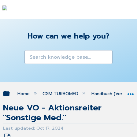
How can we help you?
Expand/collapse global hierarchy
Home
CGM TURBOMED
Handbuch (Version 25
Neue VO - Aktionsreiter
"Sonstige Med."
Last updated
Oct 17, 2024