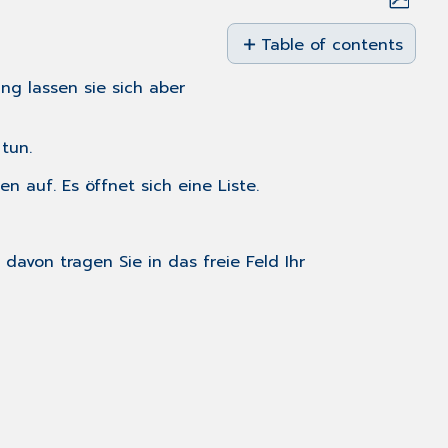
Save
as
Table of contents
PDF
Die
ng lassen sie sich aber
Reihenfolge
festlegen:
tun.
len
auf. Es öffnet sich eine Liste.
s davon tragen Sie in das freie Feld Ihr