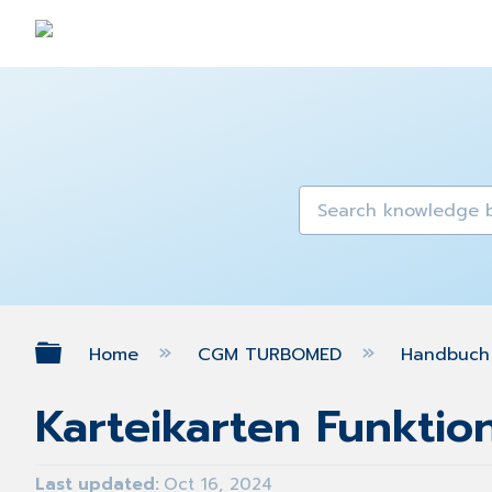
Expand/collapse global hierarch
Home
CGM TURBOMED
Handbuch 
Karteikarten Funktio
Last updated
Oct 16, 2024