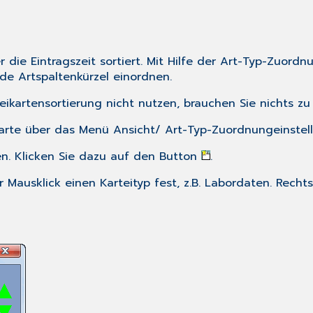
ie Eintragszeit sortiert. Mit Hilfe der Art-Typ-Zuordnu
de Artspaltenkürzel einordnen.
ikartensortierung nicht nutzen, brauchen Sie nichts zu 
ikarte über das Menü
Ansicht
/
Art-Typ-Zuordnung
einstel
en. Klicken Sie dazu auf den Button
.
r Mausklick einen Karteityp fest, z.B.
Labordaten
. Recht