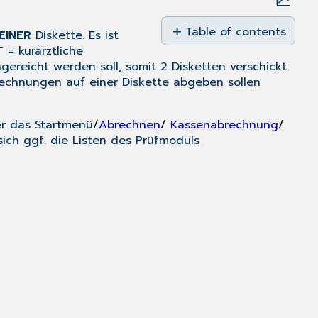
Save
as
Table of contents
EINER
Diskette. Es ist
No
PDF
 = kurärztliche
headers
ngereicht werden soll, somit 2 Disketten verschickt
brechnungen auf einer Diskette abgeben sollen
er das
Startmenü
/
Abrechnen
/
Kassenabrechnung
/
ch ggf. die Listen des Prüfmoduls