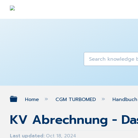
Expand/collapse global hierarch
Home
CGM TURBOMED
Handbuch 
KV Abrechnung - Da
Last updated
Oct 18, 2024