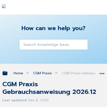
How can we help you?
Expand/collapse global hierarchy
Home
CGM Praxis
CGM Praxis Gebrauchsanwe
CGM Praxis
Gebrauchsanweisung 2026.12
Last updated
Dec 8, 2025