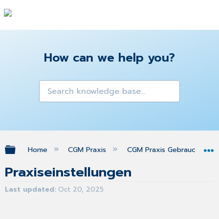
How can we help you?
Expand/collapse global hierarchy
Home
CGM Praxis
CGM Praxis Gebrauchsanw
Praxiseinstellungen
Last updated
Oct 20, 2025