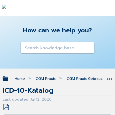
How can we help you?
Expand/collapse global hierarchy
Home
CGM Praxis
CGM Praxis Gebrauchsanw
ICD-10-Katalog
Last updated
Jul 12, 2026
Save