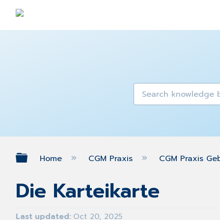
Expand/collapse global hierarch
Home
CGM Praxis
CGM Praxis Ge
Die Karteikarte
Last updated
Oct 20, 2025