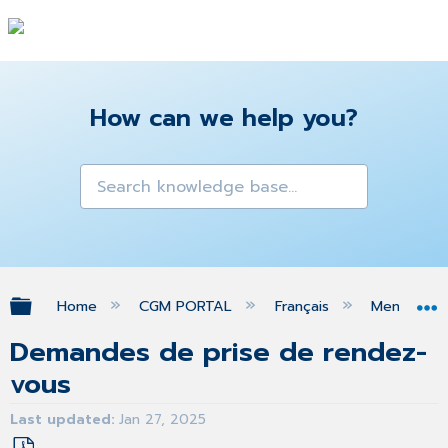
How can we help you?
Expand/collapse global hierarchy
Home
CGM PORTAL
Français
Menu MON
Demandes de prise de rendez-
vous
Last updated
Jan 27, 2025