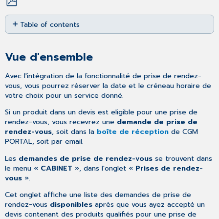
Save
Table of contents
as
PDF
Vue
d'ensemble
Vue d'ensemble
Détails
de
Avec l'intégration de la fonctionnalité de prise de rendez-
la
vous, vous pourrez réserver la date et le créneau horaire de
demande
votre choix pour un service donné.
de
prise
Si un produit dans un devis est eligible pour une prise de
de
rendez-vous, vous recevrez une
demande de prise de
rendez-
rendez-vous
, soit dans la
boîte de réception
de CGM
vous
PORTAL, soit par email.
Les
demandes de prise de rendez-vous
se trouvent dans
le menu «
CABINET
», dans l'onglet «
Prises de rendez-
vous
».
Cet onglet affiche une liste des demandes de prise de
rendez-vous
disponibles
après que vous ayez accepté un
devis contenant des produits qualifiés pour une prise de