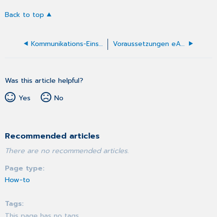
Back to top
Kommunikations-Einstellungen
Voraussetzungen eArztbrief
Was this article helpful?
Yes
No
Recommended articles
There are no recommended articles.
Page type
How-to
Tags
This page has no tags.