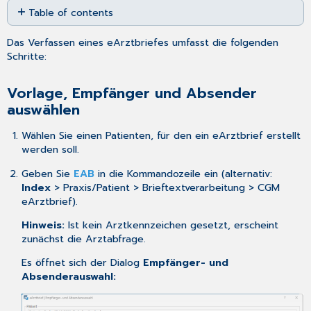
Table of contents
as
PDF
Vorlage,
Das Verfassen eines eArztbriefes umfasst die folgenden
Empfänger
Schritte:
und
Absender
auswählen
Vorlage, Empfänger und Absender
eArztbrief
auswählen
schreiben
Wählen Sie einen Patienten, für den ein eArztbrief erstellt
Die
werden soll.
Eingabebereiche
Anhänge
Geben Sie
EAB
in die Kommandozeile ein (alternativ:
anfügen
Index
> Praxis/Patient > Brieftextverarbeitung > CGM
Abfrage
eArztbrief).
bei
Hinweis:
Ist kein Arztkennzeichen gesetzt, erscheint
Übergröße
zunächst die Arztabfrage.
der
Dateianhänge
Es öffnet sich der Dialog
Empfänger- und
beim
Absenderauswahl:
Versand
an
mehrere