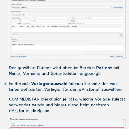
Empfänger
eArztbrief
als
Entwurf
speichern
oder
versenden
eArztbrief
als
Entwurf
speichern
Der gewählte Patient wird oben im Bereich
Patient
mit
Empfänger
Name, Vorname und Geburtsdatum angezeigt.
oder
Im Bereich
Vorlagenauswahl
können Sie eine der von
Absender
Ihnen
definierten Vorlagen
für den eArztbrief auswählen.
ändern
Vorschau
CGM MEDISTAR merkt sich je Task, welche Vorlage zuletzt
ansehen
verwendet wurde und bietet diese beim nächsten
eArztbrief
eArztbrief direkt an.
versenden
Einwilligungserklärung
des