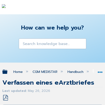
How can we help you?
Expand/collapse global hierarchy
Home
CGM MEDISTAR
Handbuch
eAr
Verfassen eines eArztbriefes
Last updated
May 26, 2026
Save