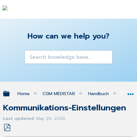
How can we help you?
Expand/collapse global hierarchy
Home
CGM MEDISTAR
Handbuch
eAr
Kommunikations-Einstellungen
Last updated
May 26, 2026
Save