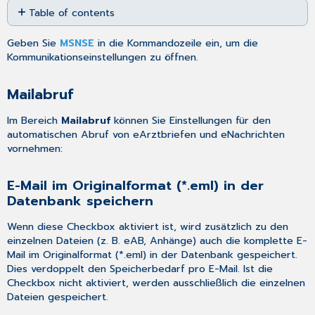
Table of contents
as
PDF
Mailabruf
Geben Sie
MSNSE
in die Kommandozeile ein, um die
E-
Kommunikationseinstellungen zu öffnen.
Mail
im
Mailabruf
Originalformat
(*.eml)
Im Bereich
Mailabruf
können Sie Einstellungen für den
in
automatischen Abruf von eArztbriefen und eNachrichten
der
vornehmen:
Datenbank
speichern
Hintergrund-
E-Mail im Originalformat (*.eml) in der
Task
Datenbank speichern
für
den
Wenn diese Checkbox aktiviert ist, wird zusätzlich zu den
automatischen
einzelnen Dateien (z. B. eAB, Anhänge) auch die komplette E-
Abruf
Mail im Originalformat (*.eml) in der Datenbank gespeichert.
von
Dies verdoppelt den Speicherbedarf pro E-Mail. Ist die
eArztbriefen/eNachrichten
Checkbox nicht aktiviert, werden ausschließlich die einzelnen
bei
Dateien gespeichert.
geschlossenem