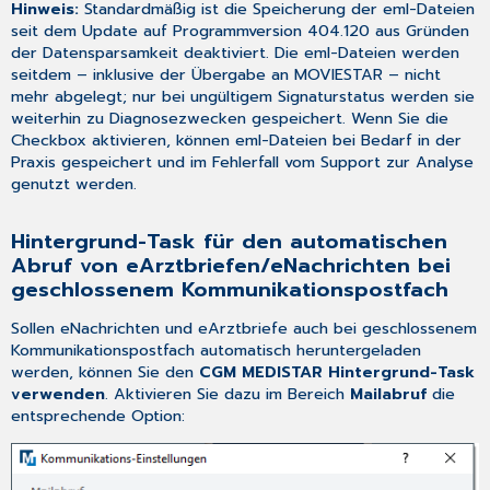
Hinweis:
Standardmäßig ist die Speicherung der eml-Dateien
Kommunikationspostfach
seit dem Update auf Programmversion 404.120 aus Gründen
Konfigurieren
der Datensparsamkeit deaktiviert. Die eml-Dateien werden
des
seitdem – inklusive der Übergabe an MOVIESTAR – nicht
Abruf-
mehr abgelegt; nur bei ungültigem Signaturstatus werden sie
Intervalls
weiterhin zu Diagnosezwecken gespeichert. Wenn Sie die
bei
Checkbox aktivieren, können eml-Dateien bei Bedarf in der
geöffnetem
Praxis gespeichert und im Fehlerfall vom Support zur Analyse
COMM-
genutzt werden.
Dialog
MD-
Speicherung
Hintergrund-Task für den automatischen
Abruf von eArztbriefen/eNachrichten bei
geschlossenem Kommunikationspostfach
Sollen eNachrichten und eArztbriefe auch bei geschlossenem
Kommunikationspostfach
automatisch heruntergeladen
werden, können Sie den
CGM MEDISTAR Hintergrund-Task
verwenden
. Aktivieren Sie dazu im Bereich
Mailabruf
die
entsprechende Option: