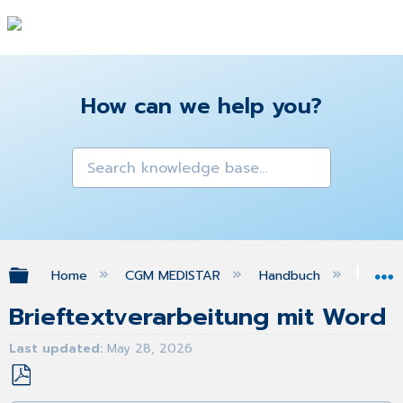
How can we help you?
Expand/collapse global hierarchy
Home
CGM MEDISTAR
Handbuch
WO
Brieftextverarbeitung mit Word
Last updated
May 28, 2026
Save