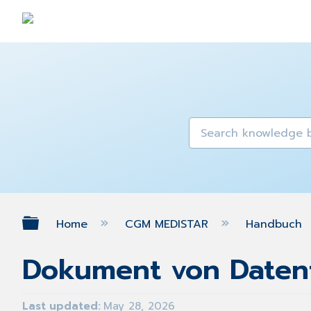
Expand/collapse global hierarch
Home
CGM MEDISTAR
Handbuch
Dokument von Datent
Last updated
May 28, 2026