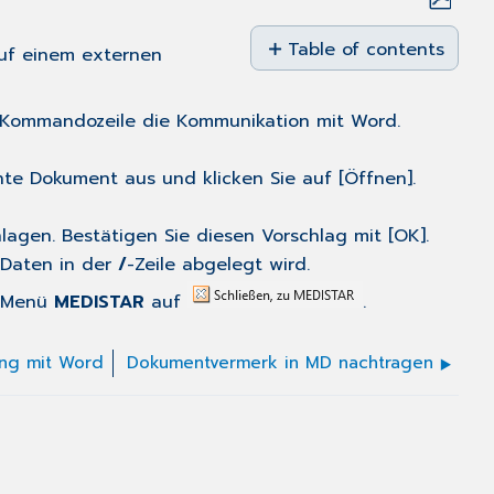
Save
as
Table of contents
auf einem externen
No
PDF
headers
 Kommandozeile die Kommunikation mit Word.
te Dokument aus und klicken Sie auf [Öffnen].
agen. Bestätigen Sie diesen Vorschlag mit [OK].
 Daten in der
/
-Zeile abgelegt wird.
m Menü
MEDISTAR
auf
.
ung mit Word
Dokumentvermerk in MD nachtragen