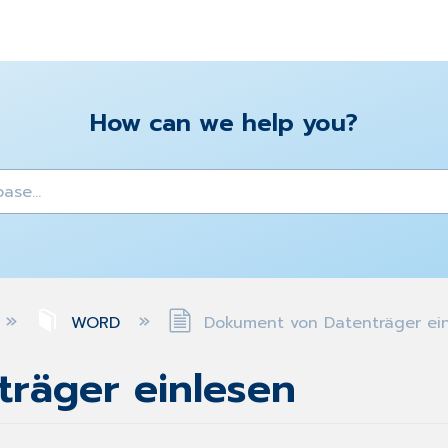
How can we help you?
y
WORD
Dokument von Datenträger ei
räger einlesen