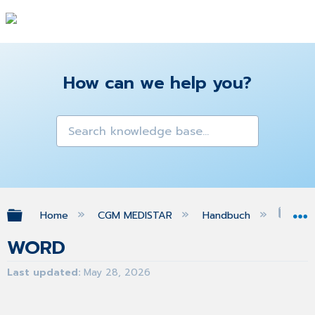
How can we help you?
Expand/collapse global hierarchy
Home
CGM MEDISTAR
Handbuch
WO
WORD
Last updated
May 28, 2026