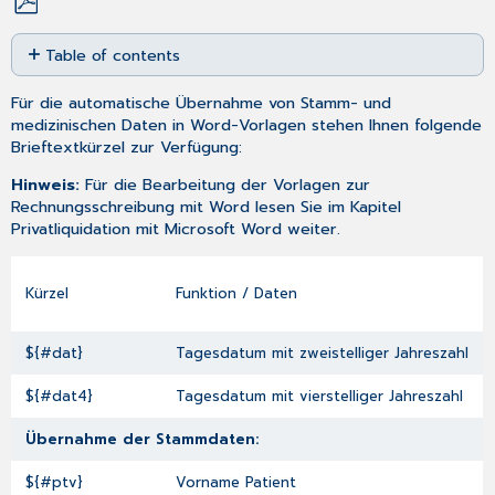
Save
Table of contents
as
No
PDF
headers
Für die automatische Übernahme von Stamm- und
medizinischen Daten in
Word-Vorlagen
stehen Ihnen folgende
Brieftextkürzel zur Verfügung:
Hinweis:
Für die Bearbeitung der Vorlagen zur
Rechnungsschreibung mit Word lesen Sie im Kapitel
Privatliquidation mit Microsoft Word
weiter.
Kürzel
Funktion / Daten
${#dat}
Tagesdatum mit zweistelliger Jahreszahl
${#dat4}
Tagesdatum mit vierstelliger Jahreszahl
Übernahme der Stammdaten:
${#ptv}
Vorname Patient