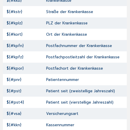
${#kkb}
Krankenkasse
${#kstr}
Straße der Krankenkasse
${#kplz}
PLZ der Krankenkasse
${#kort}
Ort der Krankenkasse
${#kpfn}
Postfachnummer der Krankenkasse
${#kpfz}
Postfachpostleitzahl der Krankenkasse
${#kpor}
Postfachort der Krankenkasse
${#pnr}
Patientennummer
${#pst}
Patient seit (zweistellige Jahreszahl)
${#pst4}
Patient seit (vierstellige Jahreszahl)
${#vsa}
Versicherungsart
${#kkn}
Kassennummer