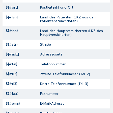
${#ort}
Postleitzahl und Ort
${#lan}
Land des Patienten (LKZ aus den
Patientenstammdaten)
${#laa}
Land des Hauptversicherten (LKZ des
Hauptversicherten)
${#str}
Straße
${#adz}
Adresszusatz
${#tel}
Telefonnummer
${#tl2}
Zweite Telefonnummer (Tel. 2)
${#tl3}
Dritte Telefonnummer (Tel. 3)
${#fax}
Faxnummer
${#ema}
E-Mail-Adresse