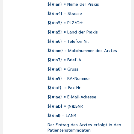
${#ian} = Name der Praxis
${#ia4} = Strasse
${#ia5} = PLZ/Ort
${#ia5} = Land der Praxis
${#ia6} = Telefon Nr.
${#iam} = Mobilnummer des Arztes
${#ia7} = Brief-A
${#ia8} = Gruss
${#ia9} = KA-Nummer
${#iaf} = Fax Nr.
${#iae} = E-Mail-Adresse
${#iab} = (N)BSNR
${#ial} = LANR
Der Eintrag des Arztes erfolgt in den
Patientenstammdaten
.