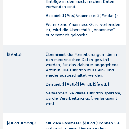
Einträge in den medizinischen Daten
vorhanden sind.
Beispiel: ${#its}Anamnese: ${#mda( )}
Wenn keine Anamnese-Zeile vorhanden
ist, wird die Überschrift „Anamnese“
automatisch gelöscht.
${#atb}
Übernimmt die Formatierungen, die in
den medizinischen Daten gewählt
wurden, für das dahinter angegebene
Attribut. Die Funktion muss ein- und
wieder ausgeschaltet werden.
Beispiel: ${#atb}${#mdb}${#atb}
Verwenden Sie diese Funktion sparsam,
da die Verarbeitung ggf. verlangsamt
wird.
${#icd1#mdd()}
Mit dem Parameter ${#icd1} können Sie
optional zu einer Diagnose den