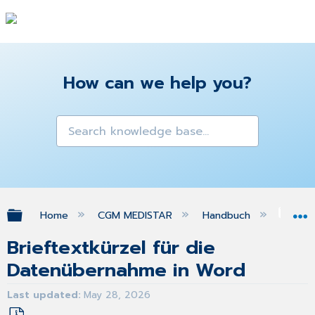
How can we help you?
Expand/collapse global hierarchy
Home
CGM MEDISTAR
Handbuch
WO
Brieftextkürzel für die
Datenübernahme in Word
Last updated
May 28, 2026