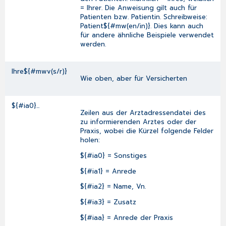
= Ihrer. Die Anweisung gilt auch für
Patienten bzw. Patientin. Schreibweise:
Patient${#mw(en/in)}. Dies kann auch
für andere ähnliche Beispiele verwendet
werden.
Ihre${#mwv(s/r)}
Wie oben, aber für Versicherten
${#ia0}...
Zeilen aus der
Arztadressendatei
des
zu informierenden Arztes oder der
Praxis, wobei die Kürzel folgende Felder
holen:
${#ia0} = Sonstiges
${#ia1} = Anrede
${#ia2} = Name, Vn.
${#ia3} = Zusatz
${#iaa} = Anrede der Praxis