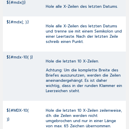
${#mdx()}
Hole alle X-Zeilen des letzten Datums.
${#mdx(; ).}
Hole alle X-Zeilen des letzten Datums
und trenne sie mit einem Semikolon und
einer Leertaste. Nach der letzten Zeile
schreib einen Punkt.
${#mdx-10( )}
Hole die letzten 10 X-Zeilen.
Achtung:
Um die komplette Breite des
Briefes auszunutzen, werden die Zeilen
aneinandergehängt. Es ist daher
wichtig, dass in der runden Klammer ein
Leerzeichen steht.
${#MDX-10(
Hole die letzten 10 X-Zeilen zeilenweise,
d.h. die Zeilen werden nicht
)}
umgebrochen und nur in einer Länge
von max. 65 Zeichen übernommen.