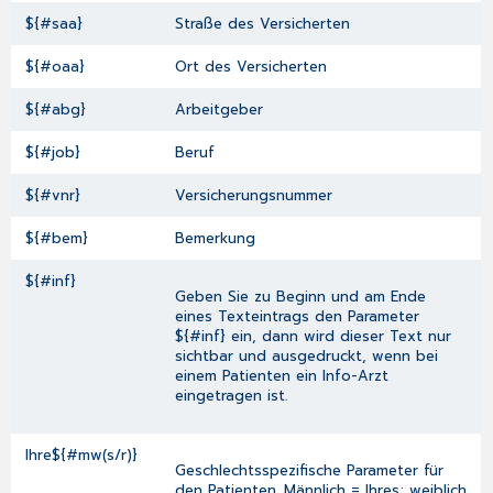
${#saa}
Straße des Versicherten
${#oaa}
Ort des Versicherten
${#abg}
Arbeitgeber
${#job}
Beruf
${#vnr}
Versicherungsnummer
${#bem}
Bemerkung
${#inf}
Geben Sie zu Beginn und am Ende
eines Texteintrags den Parameter
${#inf} ein, dann wird dieser Text nur
sichtbar und ausgedruckt, wenn bei
einem Patienten ein Info-Arzt
eingetragen ist.
Ihre${#mw(s/r)}
Geschlechtsspezifische Parameter für
den Patienten. Männlich = Ihres; weiblich