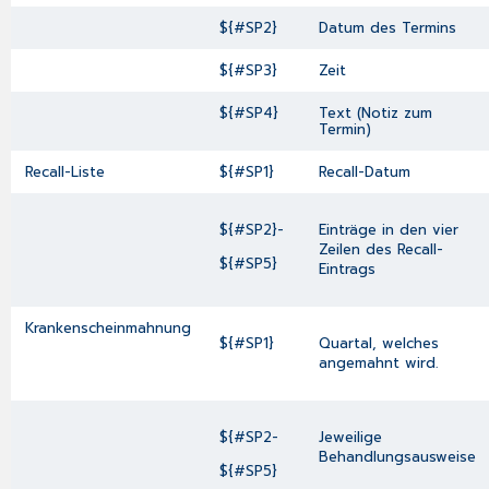
${#SP2}
Datum des Termins
${#SP3}
Zeit
${#SP4}
Text (Notiz zum
Termin)
Recall-Liste
${#SP1}
Recall-Datum
${#SP2}-
Einträge in den vier
Zeilen des Recall-
${#SP5}
Eintrags
Krankenscheinmahnung
${#SP1}
Quartal, welches
angemahnt wird.
${#SP2-
Jeweilige
Behandlungsausweise
${#SP5}