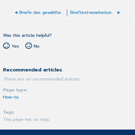
Briefe des gewählten Patienten bearbeiten
Brieftextverarbeitung mit Word
Was this article helpful?
Yes
No
Recommended articles
There are no recommended articles.
Page type
How-to
Tags
This page has no tags.