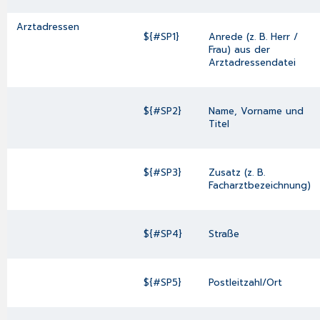
Arztadressen
${#SP1}
Anrede (z. B. Herr /
Frau) aus der
Arztadressendatei
${#SP2}
Name, Vorname und
Titel
${#SP3}
Zusatz (z. B.
Facharztbezeichnung)
${#SP4}
Straße
${#SP5}
Postleitzahl/Ort