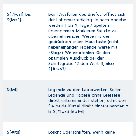
${#lwa1} bis
Beim Ausfüllen des Briefes öffnet sich
${lwa9}
der
Laborwertedialog
. Je nach Angabe
werden 1 bis 9 Tage / Spalten
übernommen. Markieren Sie die zu
übernehmenden Werte mit der
gedrückten linken Maustaste (nicht
nebeneinander liegende Werte mit
<Strg>). Wir empfehlen für den
optimalen Ausdruck bei der
Schriftgröße 12 den Wert 3, also
${#lwa3}.
${lwl}
Legende zu den Laborwerten. Sollen
Legende und Tabelle ohne Leerzeile
direkt untereinander stehen, schreiben
Sie beide Kürzel direkt hintereinander, z.
B. ${#lwa3}${#lwl}.
${#its}
Löscht Überschriften, wenn keine