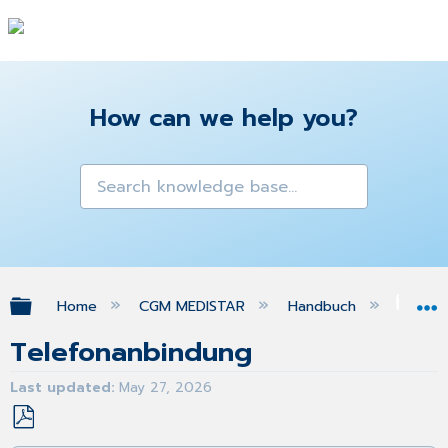
How can we help you?
Expand/collapse global hierarchy
Home
CGM MEDISTAR
Handbuch
Pat
Telefonanbindung
Last updated
May 27, 2026
Save