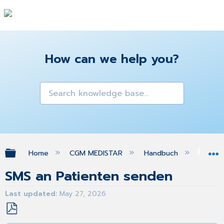
How can we help you?
Expand/collapse global hierarchy
Home
CGM MEDISTAR
Handbuch
Pat
SMS an Patienten senden
Last updated
May 27, 2026
Save