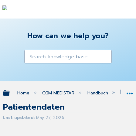
How can we help you?
Expand/collapse global hierarchy
Home
CGM MEDISTAR
Handbuch
Pat
Patientendaten
Last updated
May 27, 2026