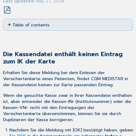
Last updated
May 27, 2026
Save
Table of contents
as
PDF
Die
Kassendatei
enthält
keinen
Die Kassendatei enthält keinen Eintrag
Eintrag
zum IK der Karte
zum
IK
Erhalten Sie diese Meldung bei dem
Einlesen der
der
Versichertenkarte
eines Patienten, findet CGM MEDISTAR in
Karte
der Kassendatei keinen zur Karte passenden Eintrag.
Mit
einem
Wenn die gesuchte Kasse zwar in Ihrer Kassendatei enthalten
mobilen
ist, aber entweder die Kassen-INr (Institutsnummer) oder die
Chipkartenlesegerät
Kassen-VNr. nicht mit den Eintragungen der
eingelesene
Versichertenkarte übereinstimmen, können Sie sie durch
Chipkarten
Duplizieren der Kasse
korrigieren.
werden
Nachdem Sie die Meldung mit [OK] bestätigt haben, geben
unter