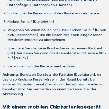
Sie
PSK
in die Kommandozeile ein (alternativ:
Index
>
einem
Datenpflege > Datenbanken > Kassen).
falschen
Datum
Suchen Sie die Kasse anhand des Kassenkürzels heraus.
in
CGM
Klicken Sie auf [Duplizieren].
MEDISTAR
Vergeben Sie einen neuen Schlüssel. Klicken Sie auf [IK von
abgelegt.
KVK übernehmen], um die Daten der eben eingelesenen
Suche
Versichertenkarte zu übernehmen.
nach
Kostenträgern
Speichern Sie die neue Krankenkasse mit einem Klick auf
an
[OK]. Verlassen Sie dann das Kassenfenster mit einem Klick
einem
auf [Zurück].
bestimmten
Ort
Sie können nun die Karte erneut einlesen.
Suche
Achtung:
Benutzen Sie stets die Funktion [Duplizieren], da
nach
das ursprüngliche Kassenkürzel in der Regel bereits bei
sonstigen
anderen Patienten benutzt wird und deshalb auch weiterhin
Kostenträgern
benötigt wird. Sie vermeiden so unnötige Fehler bei der
Abrechnung.
Mit einem mobilen Chipkartenlesegerät