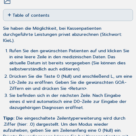
Save
Table of contents
as
No
PDF
headers
Sie haben die Möglichkeit, bei Kassenpatienten
durchgeführte Leistungen privat abzurechnen (Stichwort:
IGeL).
Rufen Sie den gewünschten Patienten auf und klicken Sie
in eine leere Zeile in den medizinischen Daten. Das
aktuelle Datum ist bereits vorgegeben (Sie können dies
selbstverständlich auch editieren).
Drücken Sie die Taste 0 (Null) und anschließend L, um eine
L0-Zeile zu eröffnen. Geben Sie die gewünschten GOÄ-
Ziffern ein und drücken Sie <Return>.
Sie befinden sich in der nächsten Zeile. Nach Eingabe
eines d wird automatisch eine D0-Zeile zur Eingabe der
dazugehörigen Diagnosen eröffnet.
Tipp:
Die eingeschaltete Zeilentyperweiterung wird durch
.Ziffer (hier: .0) dargestellt. Um den Modus wieder
aufzuheben, geben Sie am Zeilenanfang eine 0 (Null) ein.