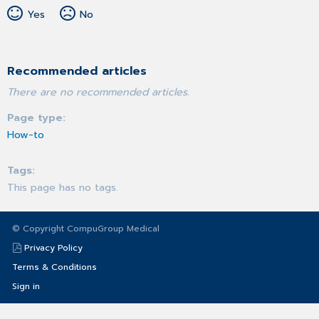
Yes
No
Recommended articles
There are no recommended articles.
Page type
How-to
Tags
This page has no tags.
© Copyright CompuGroup Medical
Privacy Policy
Terms & Conditions
Sign in