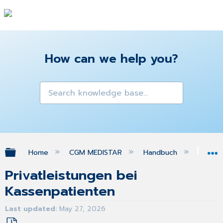
How can we help you?
Expand/collapse global hierarchy
Home
CGM MEDISTAR
Handbuch
Med
Privatleistungen bei
Kassenpatienten
Last updated
May 27, 2026