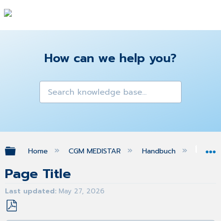
How can we help you?
Expand/collapse global hierarchy
Home
CGM MEDISTAR
Handbuch
Med
Page Title
Last updated
May 27, 2026
Save