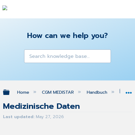
How can we help you?
Expand/collapse global hierarchy
Home
CGM MEDISTAR
Handbuch
Med
Medizinische Daten
Last updated
May 27, 2026