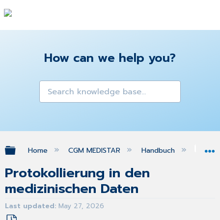
How can we help you?
Expand/collapse global hierarchy
Home
CGM MEDISTAR
Handbuch
Med
Protokollierung in den
medizinischen Daten
Last updated
May 27, 2026