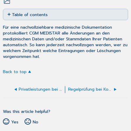
Save
Table of contents
as
No
PDF
headers
Für eine nachvollziehbare medizinische Dokumentation
protokolliert CGM MEDISTAR alle Änderungen an den
medizinischen Daten und/oder Stammdaten Ihrer Patienten
automatisch. So kann jederzeit nachvollzogen werden, wer zu
welchem Zeitpunkt welche Eintragungen oder Löschungen
vorgenommen hat.
Back to top
Privatleistungen bei Kassenpatienten
Regelprüfung bei Kodierung
Was this article helpful?
Yes
No