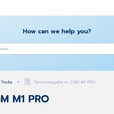
How can we help you?
y
 Tricks
Terminvergabe in CGM M1 PRO
GM M1 PRO