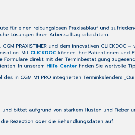
eute für einen reibungslosen Praxisablauf und zufrieden
che Lösungen Ihren Arbeitsalltag erleichtern.
, CGM PRAXISTIMER und dem innovativen CLICKDOC – ver
nisation. Mit
CLICKDOC
können Ihre Patientinnen und P
Formulare direkt mit der Terminbestätigung zugesendet
tienten. In unserem
Hilfe-Center
finden Sie wertvolle Ti
l des in CGM M1 PRO integrierten Terminkalenders „Qui
s an und bittet aufgrund von starkem Husten und Fieber 
ber die Rezeption oder die Behandlungsdaten auf.