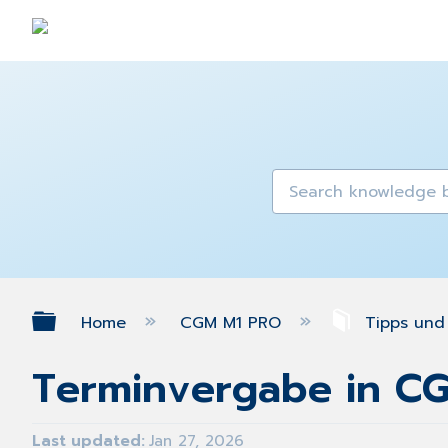
Expand/collapse global hierarch
Home
CGM M1 PRO
Tipps und
Terminvergabe in C
Last updated
Jan 27, 2026