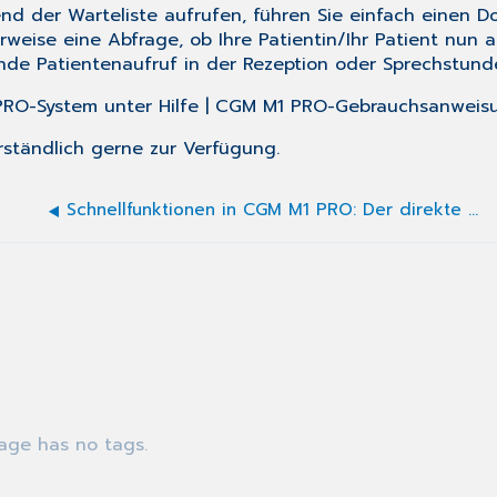
nd der Warteliste aufrufen, führen Sie einfach einen 
erweise eine Abfrage, ob Ihre Patientin/Ihr Patient nun
nde Patientenaufruf in der Rezeption oder Sprechstunde
 PRO-System unter Hilfe | CGM M1 PRO-Gebrauchsanweis
rständlich gerne zur Verfügung.
Schnellfunktionen in CGM M1 PRO: Der direkte Weg zu den Funktionen der zweiten Sprungleiste
age has no tags.