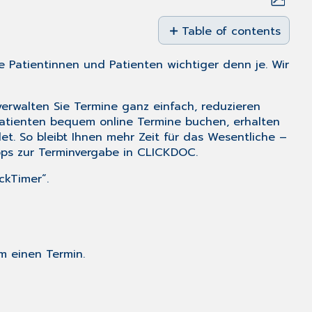
Save
as
Table of contents
PDF
Terminverwaltung
e Patientinnen und Patienten wichtiger denn je. Wir
Terminvergabe
Patientin/Patien
walten Sie Termine ganz einfach, reduzieren
erscheint
atienten bequem online Termine buchen, erhalten
zum
. So bleibt Ihnen mehr Zeit für das Wesentliche –
vereinbarten
pps zur Terminvergabe in CLICKDOC.
Termin
in
ckTimer“.
Ihrer
Praxis
Warteliste
öffnen
um einen Termin.