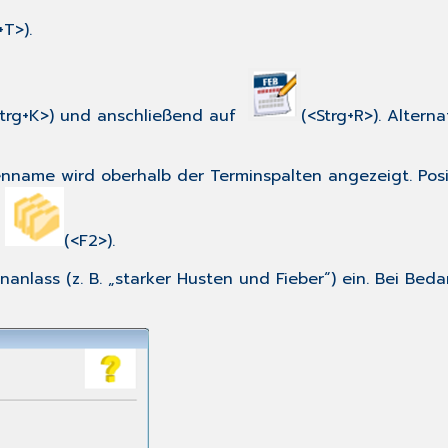
+T>).
trg+K>) und anschließend auf
(<Strg+R>). Alter
tenname wird oberhalb der Terminspalten angezeigt. Pos
n
(<F2>).
nlass (z. B. „starker Husten und Fieber“) ein. Bei Beda