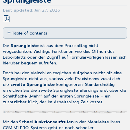
Sprungleiste
Last updated
Jan 27, 2026
Save
Table of contents
as
No
PDF
headers
Die
Sprungleiste
ist aus dem Praxisalltag nicht
wegzudenken: Wichtige Funktionen wie das Öffnen des
Laborblatts oder der Zugriff auf Formularvorlagen lassen sich
hierüber bequem aufrufen.
Doch bei der Vielzahl an täglichen Aufgaben reicht oft eine
Sprungleiste nicht aus, sodass viele Praxisteams zusätzlich
die
zweite Sprungleiste
konfigurieren. Standardmäßig
erreichen Sie die zweite Sprungleiste allerdings erst über die
Schaltfläche „Mehr“ auf der ersten Sprungleiste – ein
zusätzlicher Klick, der im Arbeitsalltag Zeit kostet.
Mit den
Schnellfunktionsaufrufen
in der Menüleiste Ihres
CGM M1 PRO-Systems geht es noch schneller: