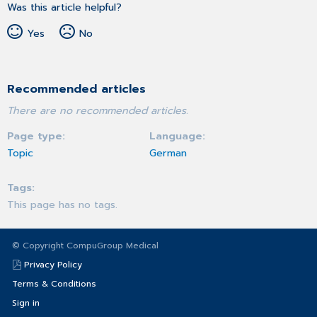
Was this article helpful?
Yes
No
Recommended articles
There are no recommended articles.
Page type
Language
Topic
German
Tags
This page has no tags.
© Copyright CompuGroup Medical
Privacy Policy
Terms & Conditions
Sign in