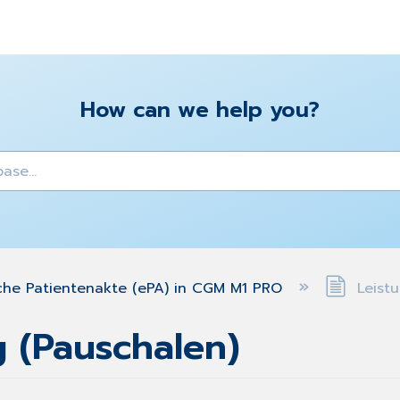
How can we help you?
y
che Patientenakte (ePA) in CGM M1 PRO
Leistu
 (Pauschalen)