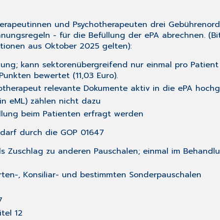
herapeutinnen und Psychotherapeuten drei Gebührenor
ungsregeln - für die Befüllung der ePA abrechnen. (Bit
tionen aus Oktober 2025 gelten):
füllung; kann sektorenübergreifend nur einmal pro Patie
unkten bewertet (11,03 Euro).
hotherapeut relevante Dokumente aktiv in die ePA hoc
in eML) zählen nicht dazu
üllung beim Patienten erfragt werden
edarf durch die GOP 01647
als Zuschlag zu anderen Pauschalen; einmal im Behandlu
rten-, Konsiliar- und bestimmten Sonderpauschalen
.7
itel 12