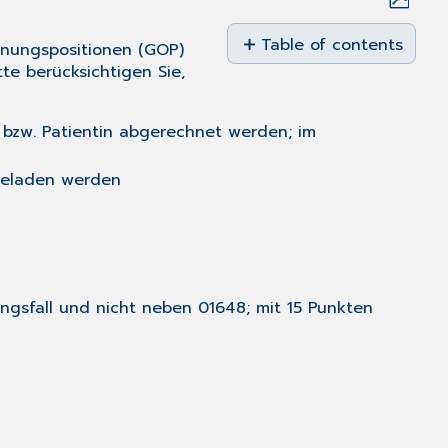
Save
as
Table of contents
dnungspositionen (GOP)
No
PDF
te berücksichtigen Sie,
headers
nt bzw. Patientin abgerechnet werden; im
hgeladen werden
ngsfall und nicht neben 01648; mit 15 Punkten