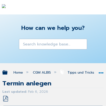
How can we help you?
Expand/collapse global hierarchy
Home
CGM ALBIS
Tipps und Tricks
Termin anlegen
Last updated
Feb 6, 2026
Save