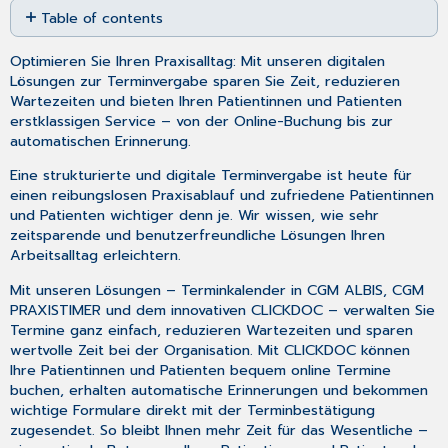
Table of contents
as
PDF
Terminvergabe
Optimieren Sie Ihren Praxisalltag: Mit unseren digitalen
Patient
Lösungen zur Terminvergabe sparen Sie Zeit, reduzieren
erscheint
Wartezeiten und bieten Ihren Patientinnen und Patienten
zum
erstklassigen Service – von der Online-Buchung bis zur
vereinbarten
automatischen Erinnerung.
Termin
in
Eine strukturierte und digitale Terminvergabe ist heute für
Ihrer
einen reibungslosen Praxisablauf und zufriedene Patientinnen
Praxis
und Patienten wichtiger denn je. Wir wissen, wie sehr
zeitsparende und benutzerfreundliche Lösungen Ihren
Arbeitsalltag erleichtern.
Mit unseren Lösungen – Terminkalender in CGM ALBIS, CGM
PRAXISTIMER und dem innovativen CLICKDOC – verwalten Sie
Termine ganz einfach, reduzieren Wartezeiten und sparen
wertvolle Zeit bei der Organisation. Mit CLICKDOC können
Ihre Patientinnen und Patienten bequem online Termine
buchen, erhalten automatische Erinnerungen und bekommen
wichtige Formulare direkt mit der Terminbestätigung
zugesendet. So bleibt Ihnen mehr Zeit für das Wesentliche –