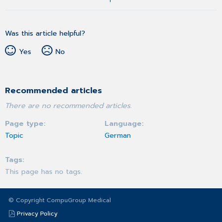
Was this article helpful?
Yes
No
Recommended articles
There are no recommended articles.
Page type
Language
Topic
German
Tags
This page has no tags.
© Copyright CompuGroup Medical
Privacy Policy